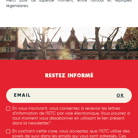
Merci pour ce superbe moment, entre humour et répliques
légendaires.
RESTEZ INFORMÉ
OK
En vous inscrivant, vous consentez à recevoir les lettres
d'information de l'ISTC par voie électronique. Vous pourrez à
tout moment vous désabonner en utilisant le lien présent
dans la newsletter.*
En cochant cette case, vous acceptez que l’ISTC utilise des
pixels de suivi dans les emails qui vous sont adressés. Ces