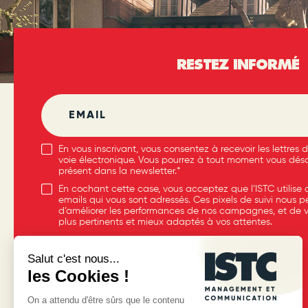
RESTEZ INFORMÉ
En vous inscrivant, vous consentez à recevoir les lettres d
voie électronique. Vous pourrez à tout moment vous désab
présent dans la newsletter.*
En cochant cette case, vous acceptez que l’ISTC utilise d
emails qui vous sont adressés. Ces pixels de suivi nous 
d’améliorer les performances de nos campagnes, et de 
plus pertinents et mieux adaptés à vos attentes.