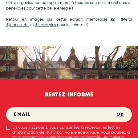
cette organisation au top, et merci à tous les coureurs, marcheurs et
bénévoles pour cette belle énergie !
Retour en images sur cette édition mémorable 📸 (Merci
@jeanne_rb_
et
@ticsetpics
pour les photos !).
RESTEZ INFORMÉ
OK
En vous inscrivant, vous consentez à recevoir les lettres
d'information de l'ISTC par voie électronique. Vous pourrez à
tout moment vous désabonner en utilisant le lien présent