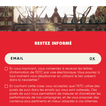
RESTEZ INFORMÉ
OK
En vous inscrivant, vous consentez à recevoir les lettres
d'information de l'ISTC par voie électronique. Vous pourrez à
tout moment vous désabonner en utilisant le lien présent
dans la newsletter.*
En cochant cette case, vous acceptez que l’ISTC utilise des
pixels de suivi dans les emails qui vous sont adressés. Ces
pixels de suivi nous permettent de mesurer et d’améliorer les
performances de nos campagnes, et de vous proposer des
contenus plus pertinents et mieux adaptés à vos attentes.