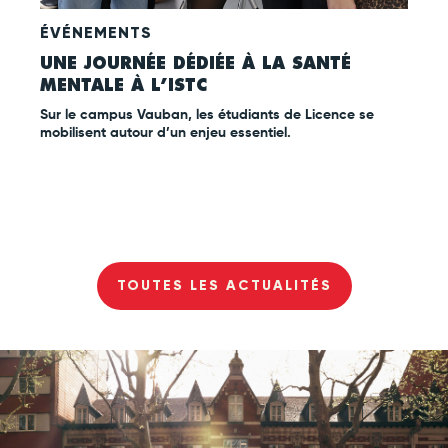
ÉVÉNEMENTS
INT
ER
UNE JOURNÉE DÉDIÉE À LA SANTÉ
RET
MENTALE À L’ISTC
L’IS
ants
Sur le campus Vauban, les étudiants de Licence se
Une s
mobilisent autour d’un enjeu essentiel.
opport
TOUTES LES ACTUALITÉS