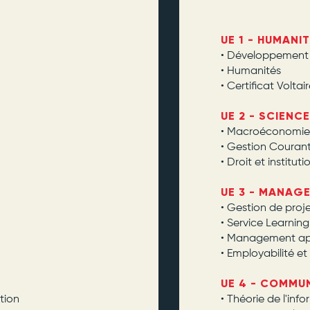
UE 1 - HUMANI
• Développement
• Humanités
• Certificat Voltai
UE 2 - SCIEN
• Macroéconomie
• Gestion Courant
• Droit et instituti
UE 3 - MANAG
• Gestion de proj
•
Service Learning
• Management ap
• Employabilité e
UE 4 - COMMU
tion
• Théorie de l'in