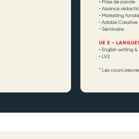
• Prise de parole
• Aisance rédacti
• Marketing fond
• Adobe Creative
• Séminaire
UE 5 - LANGUE
• English writing &
• LV2
* Les cours peuven