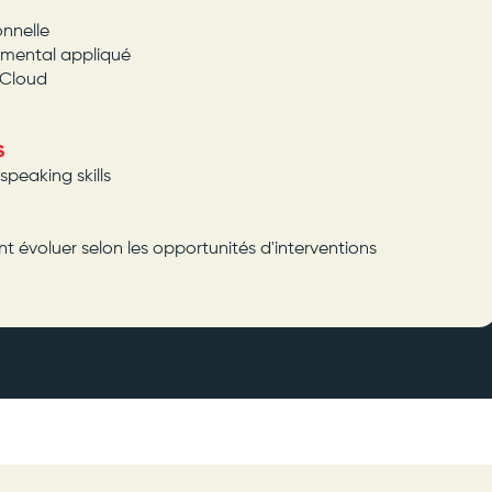
onnelle
amental appliqué
 Cloud
S
 speaking skills
t évoluer selon les opportunités d'interventions