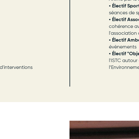
• Électif Spor
séances de sp
• Électif Asso
cohérence ave
l'association
• Électif Am
évènements
• Électif "Ob
l'ISTC autour 
l’Environneme
d'interventions