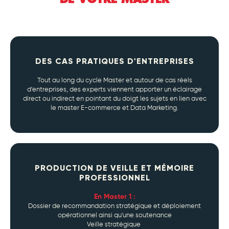
DES CAS PRATIQUES D'ENTREPRISES
Tout au long du cycle Master et autour de cas réels
d'entreprises, des experts viennent apporter un éclairage
direct ou indirect en pointant du doigt les sujets en lien avec
le master E-commerce et Data Marketing.
PRODUCTION DE VEILLE ET MÉMOIRE
PROFESSIONNEL
En Master 1 :
Dossier de recommandation stratégique et déploiement
opérationnel ainsi qu'une soutenance
Veille stratégique