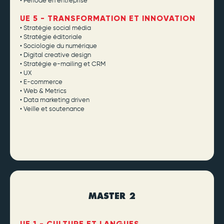
• Période en entreprise
UE 5 - TRANSFORMATION ET INNOVATION
• Stratégie social média
• Stratégie éditoriale
• Sociologie du numérique
• Digital creative design
• Stratégie e-mailing et CRM
• UX
• E-commerce
• Web & Metrics
• Data marketing driven
• Veille et soutenance
MASTER 2
UE 1 - CULTURE ET LANGUES