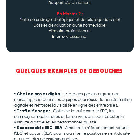
Rapport d'étonnement
En Master 2 :
Note de cadrage stratégique et de pilotage de projet
Dossier d'évaluation d'une norme/label
Mémoire professionnel
Bilan professionnel
QUELQUES EXEMPLES DE DÉBOUCHÉS
Chef de projet digital
•
: Pilote des projets digitaux et
marketing, coordonne les équipes pour réussir la transformation
digitale et renforcer la visibilité en ligne des entreprises.
Traffic Manager
•
: Optimise le trafic web, le SEO, les
campagnes publicitaires et les conversions pour booster la
visibilité digitale et les performances du site.
Responsable SEO-SEA
•
: Améliore le référencement naturel
(SEO) et payant (SEA) pour maximiser le positionnement du site
et attirer plus de visiteurs qualifiés.